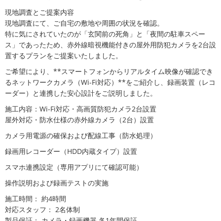
現地調査とご提案内容
現地調査にて、ご自宅の敷地や周囲の状況を確認。
特に気にされていたのが「玄関前の死角」と「夜間の駐車スペー
ス」であったため、赤外線暗視機能付きの屋外用防犯カメラを2台設
置するプランをご提案いたしました。
ご希望により、**スマートフォンからリアルタイム映像が確認でき
るネットワークカメラ（Wi-Fi対応）**をご紹介し、録画装置（レコ
ーダー）と連携した安心設計をご説明しました。
施工内容：Wi-Fi対応・高画質防犯カメラ2台設置
屋外対応・防水仕様の赤外線カメラ（2台）設置
カメラ用電源の確保および配線工事（防水処理）
録画用レコーダー（HDD内蔵タイプ）設置
スマホ連携設定（専用アプリにて確認可能）
操作説明および録画テストの実施
施工時間： 約4時間
対応スタッフ： 2名体制
製品保証： カメラ・録画機器 各1年間保証