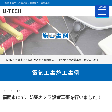
福岡市エリアのエアコン取付取外・電気工事
MENU
U-TECH
toggle
naviga
施工事例
HOME
>
作業事例
>
防犯カメラ
>
福岡市にて、防犯カメラ設置工事を行いました！
電気工事施工事例
2025.05.13
福岡市にて、防犯カメラ設置工事を行いました！