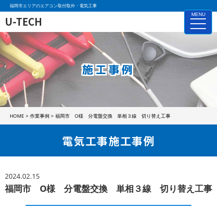
福岡市エリアのエアコン取付取外・電気工事
MENU
U-TECH
toggle
naviga
施工事例
HOME
>
作業事例
>
福岡市 O様 分電盤交換 単相３線 切り替え工事
電気工事施工事例
2024.02.15
福岡市 O様 分電盤交換 単相３線 切り替え工事