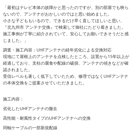
「最初はテレビ本体の故障かと思ったのですが、別の部屋でも映ら
ないので、アンテナがおかしいのではと思い始めました。
小さな子どももいるので、できるだけ早く直してほしいと思い、
『北九州市 アンテナ交換』で検索して御社にたどり着きました。
施工事例が丁寧に紹介されていて、安心してお願いできそうだと感
じました。」
調査・施工内容：UHFアンテナの経年劣化による交換対応
現地にて屋根上のアンテナを点検したところ、設置から15年以上が
経過しており、支柱の腐食や配線の破損、アンテナの傾きなどが確
認されました。
受信レベルも著しく低下していたため、修理ではなくUHFアンテナ
の本体交換をご提案させていただきました。
施工内容：
劣化したUHFアンテナの撤去
高性能・耐風性タイプのUHFアンテナへの交換
同軸ケーブルの一部新規配線